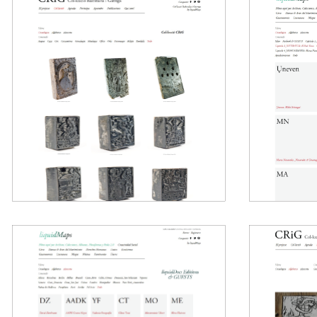
Colecció
Fanb
Rubiralta i
Garriga
Archivos multimedia
Archivos mult
CRiG 2.0
Fanbook 2.0
Colección, ss. XVII-XIX
Magazine mult
2010
LiquidDocs &
Cole
Guests
Rubir