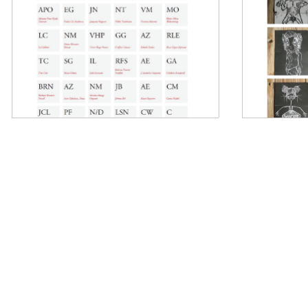
Garr
Archivos multimedia
Archivos mult
liquidDocs 2.0
CRiG 2.0
International Guests
Escola d'Art d