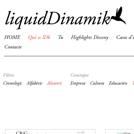
HOME
Qué es lDk
Tu
Highlights Disseny
Casos d'
Contacte
Filtres
Contingut
Cronològic
Alfabètic
Aleatori
Empresa
Cultura
Educación
T
2015