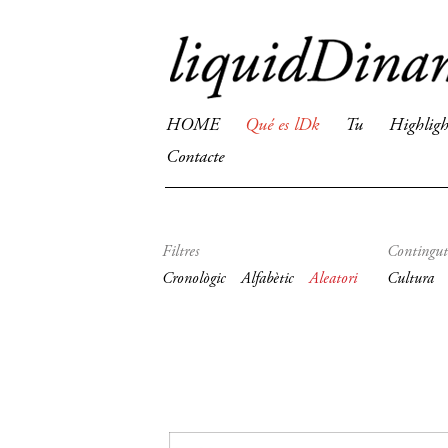
HOME
Qué es lDk
Tu
Highligh
Contacte
Filtres
Contingut
Cronològic
Alfabètic
Aleatori
Cultura
20