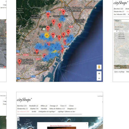
liquidMaps 2.0
Ci
Geolocalización
Geolocal
liquidMaps 2.0
CityShop
Plataforma Cultural y Social
Platafor
09
2036
l
CityShops