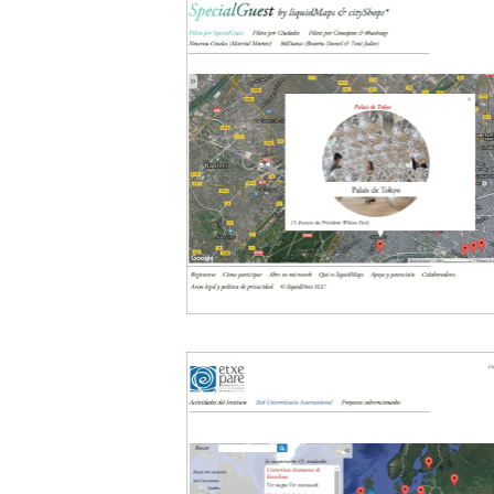
SpecialGuest
Geolocalización
SpecialGuest 2.0
Magazine multimedia
20
Etxepare Euska
Institutua