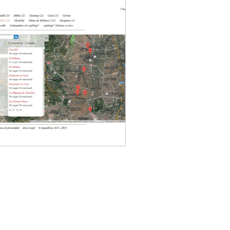
tyShops
ización
s 2.0
ma de comercios, Madrid